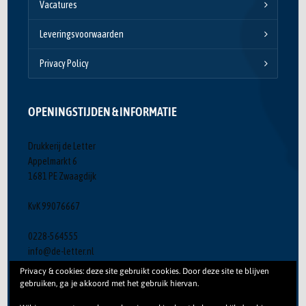
Vacatures
Leveringsvoorwaarden
Privacy Policy
OPENINGSTIJDEN & INFORMATIE
Drukkerij de Letter
Appelmarkt 6
1681 PE Zwaagdijk
KvK 99076667
0228-564555
info@de-letter.nl
Maandag -vrijdag: 8.30 - 16.15
Privacy & cookies: deze site gebruikt cookies. Door deze site te blijven
Lunch: 12.30 - 13.00
gebruiken, ga je akkoord met het gebruik hiervan.